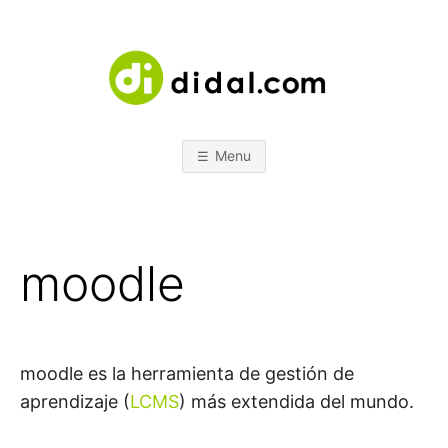
Skip
to
content
D
e
s
t
I
u
d
Menu
i
D
o
d
e
s
A
o
l
moodle
u
L
c
i
o
.
n
e
s
C
moodle es la herramienta de gestión de
aprendizaje (
LCMS
) más extendida del mundo.
O