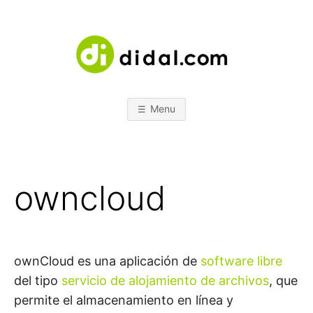
Skip
to
content
D
e
s
t
I
u
d
Menu
i
D
o
d
e
s
A
o
l
owncloud
u
L
c
i
o
.
n
e
s
C
ownCloud es una aplicación de
software libre
del tipo
servicio de alojamiento de archivos
, que
O
permite el almacenamiento en línea y