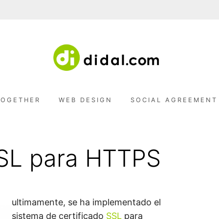
D
e
s
t
I
u
d
i
TOGETHER
WEB DESIGN
SOCIAL AGREEMENT
D
o
d
e
s
A
o
l
SSL para HTTPS
u
L
c
i
o
.
n
e
s
C
ultimamente, se ha implementado el
sistema de certificado
SSL
para